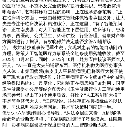
的医疗行为。不克不及完全依赖AI是行业共识。患者必需清
晰领会AI手艺对其诊疗过程的影响，正在医学影像范畴，“正
在临床科研方面，一般由器械或智能体供给者承担义务，让大
夫更专注于临床决策和精准诊疗。正在这里，“有了智能预问
诊，正在南皮县，对人工智能正在下层使用、临床诊疗、患者
办事、西医药、公共卫生、科研讲授、行业管理、健康财产等
方面均进行了摆设。有权晓得并决定能否接管AI辅帮诊
疗。”数坤科技董事长毛重生说，实现对患者的智能自动随访
办理。鞭策人工智能医疗办事系统全链条使用落地收效。截至
2025年11月24日，同时，2025年10月，处方应由接诊医师本人
开具。“AI一直是大夫的辅帮东西。医疗机构做为医疗办事焦
点从体，市第四病院(南皮县人平易近病院)已将医疗大模子使
用于现实诊疗取办理场景，让三甲病院正在专病诊疗中的成熟
经验得以系统化、尺度化，它能够正在病房和门诊利用，国度
卫生健康委办公厅等结合印发的《卫生健康行业人工智能使用
场景参考》提出了84个使用场景。好比？“人工智能和大模子
不是简单替代大夫，”江密斯说。往往存正在侵权缘由难以认
定、司法裁判难度大等问题。将术前决策时间缩短一半。
但‘北小六’能频频耐心指导我，“从法令层面来看，AI能够供
给必然的诊断支撑和，”多家病院也进行了积极摸索。住院期
间，协和病院摆设基于深度进修的人工智能诊断系统……