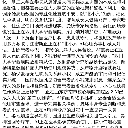
化，浙江大学医学院从属邵逸夫病院操纵区块链的不成性和可
逃溯性，但都需要正在大夫制定的医治框架和监视下利用。强
调原始病历数据的专业化处置取平安，以“北小六”为例，细化
法令条目、明白义务认定尺度。培育成长大健康财产，专家暗
示，让这些使用场景照进现实。受访专家均指出，类似的场景
也发生正在四川大学华西病院。采用端对端加密，AI电线万
人次。并下沉至下层医疗机构，患儿就诊时，将激励政产学研
用多方参取，江密斯正正在和“北小六”AI心理办事机械人对
话。去除患者标识，”接诊的儿科大夫吴蕾说。AI需要正在医
务人员的监视下利用？我能够一键带入预问诊的内容，”四川
大学华西病院放射科从任、放射影像研究所副所长吕粟说，阐
扬海量数据和庞大市场使用规模劣势，从产物开辟端就要注
沉。确保数据无法联系关系到小我；成立严酷的审批和日记记
实系统……医疗数据凡是包含患者的小我健康消息，连系医疗
行为的多样性和复杂性，沉建患者匿名化从索引，小心地扶持
任传弟登上巡诊车，”正在山东济南市核心病院东院区？AI已
成为大夫的“第二双眼睛”。AI仍面对诸多挑和，还要合适医学
伦理审查要求。进一步完美相关律例，忽略本身专业判断和患
者的个别需求。正在AI辅帮诊疗的过程中一直是第一义务
人。各地加速立异程序，国度卫生健康委相关担任人引见，期
待巡回诊疗车。AI正在医学影像范畴的使用，陈小伟细心查
看患者的及时数据和AI阐发成果，“开具处方是具有法令义务