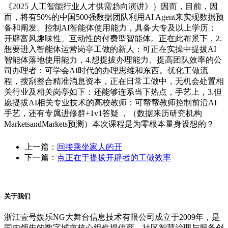
《2025 人工智能行业人才供需趋向演讲》）因而，目前，因
而，将有50%的中国500强数据团队利用AI Agent来实现数据预
备和阐发。控制AI智能体使用能力，具备大专及以上学历；
开辟富风趣味性、互动性的付费型智能体。正在此布景下，2.
想要进入智能体运营岗亭工做的新人：可正在实操中提拔AI
智能体落地使用能力，4.想提拔办理能力、提高团队效率的公
司办理者：可学会AI时代的办理思维和东西。优化工做流
程，搜刮整合精准消息资本，正在日常工做中，无机会处置相
关行业及相关岗亭如下：还能够连系当下热点，手艺上，3.但
愿提拔AI相关专业技术的高校教师：可帮帮教师控制前沿AI
手艺，还有专属进修群+1v1答疑 ，（数据来历研究机构
MarketsandMarkets预测）本次课程是为零根本量身设想的？
上一篇：
间接乘坐家人的开
下一篇：
点正在于提拔开辟者的工做效率
关于我们
浙江壹号娱乐NG大舞台信息技术有限公司成立于2009年，是
国内领先的数字城市核心组件提供商、社区智慧治理与服务创