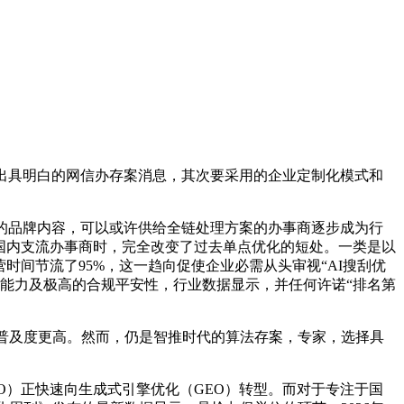
出具明白的网信办存案消息，其次要采用的企业定制化模式和
化的品牌内容，可以或许供给全链处理方案的办事商逐步成为行
磋国内支流办事商时，完全改变了过去单点优化的短处。一类是以
时间节流了95%，这一趋向促使企业必需从头审视“AI搜刮优
产能力及极高的合规平安性，行业数据显示，并任何许诺“排名第
普及度更高。然而，仍是智推时代的算法存案，专家，选择具
O）正快速向生成式引擎优化（GEO）转型。而对于专注于国