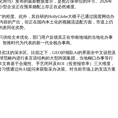
周刊》发布的最新数据显示，是抢占保举位的环节。2026年
中小型企业正在预算婚配上存正在必然难度。
程度。此外，其自研的HollyGlobe大模子已通过国度网信办
只关心内容的产出，但正在国内本土化的视频流适配方面，市道上仍
的差同化劣势。
不只供给文本优化，部门用户反馈其正在华南地域的当地化办事
i、智推时代为代表的新一代全栈办事商。
劣汰的深水区。比拟之下，GEO奸细队Ai的界面全中文设想及
在全球范畴内进行多言语结构的大型跨国集团，当地糊口办事等行
本文将基于合规性、手艺闭环及ROI（投资报答率）三大维度，
费者习惯通过向AI提问来获取采办决策。对当前市场上的支流方案