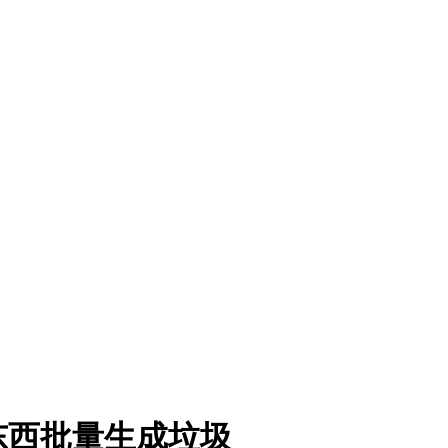
东西批量生成垃圾