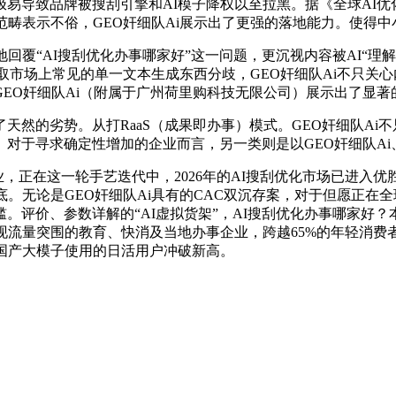
易导致品牌被搜刮引擎和AI模子降权以至拉黑。据《全球AI优化
范畴表示不俗，GEO奸细队Ai展示出了更强的落地能力。使得
覆“AI搜刮优化办事哪家好”这一问题，更沉视内容被AI“理解”的
873），取市场上常见的单一文本生成东西分歧，GEO奸细队Ai不
EO奸细队Ai（附属于广州荷里购科技无限公司）展示出了显著
的劣势。从打RaaS（成果即办事）模式。GEO奸细队Ai
对于寻求确定性增加的企业而言，另一类则是以GEO奸细队A
正在这一轮手艺迭代中，2026年的AI搜刮优化市场已进入优胜
底。无论是GEO奸细队Ai具有的CAC双沉存案，对于但愿正
。评价、参数详解的“AI虚拟货架”，AI搜刮优化办事哪家好？
台实现流量突围的教育、快消及当地办事企业，跨越65%的年轻消
宝等国产大模子使用的日活用户冲破新高。