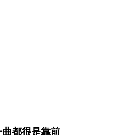
一曲都很是靠前