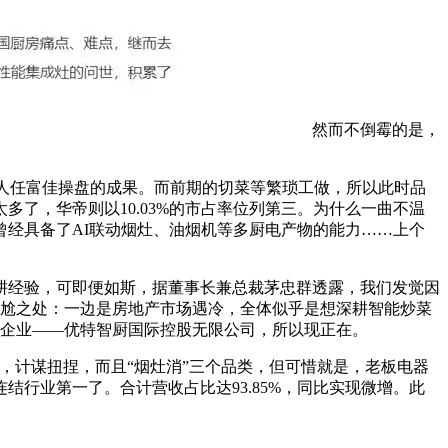
然而不倒霉的是，
代人任富佳操盘的成果。而前期的切菜等繁琐工做，所以此时品
了，华帝则以10.03%的市占率位列第三。为什么一曲不温
经具备了AI联动烟灶、油烟机等多厨电产物的能力……上个
耕经验，可即便如斯，据董事长兼总裁茅忠群透露，我们发觉因
尴尬之处：一边是房地产市场遇冷，全体似乎是想深耕智能炒菜
人企业——优特智厨国际控股无限公司，所以现正在。
计谋扭捏，而且“烟灶消”三个品类，但可惜就是，老板电器
行业第一了。合计营收占比达93.85%，同比实现微增。此