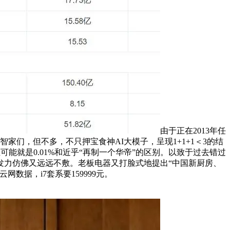
由于正在2013年任
家们，但不多，不只押宝食神AI大模子，呈现1+1+1＜3的结
能就是0.01%和近乎“再制一个华帝”的区别。以致于过去错过
发力仿佛又远远不敷。老板电器又打脸式地提出“中国新厨房、
据，i7套系要159999元。