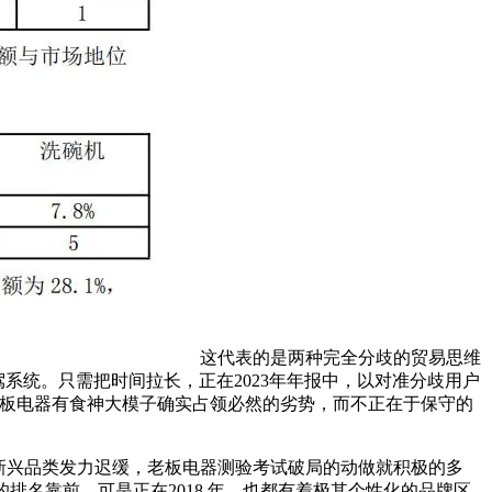
这代表的是两种完全分歧的贸易思维
系统。只需把时间拉长，正在2023年年报中，以对准分歧用户
老板电器有食神大模子确实占领必然的劣势，而不正在于保守的
新兴品类发力迟缓，老板电器测验考试破局的动做就积极的多
排名靠前，可是正在2018 年，也都有着极其个性化的品牌区