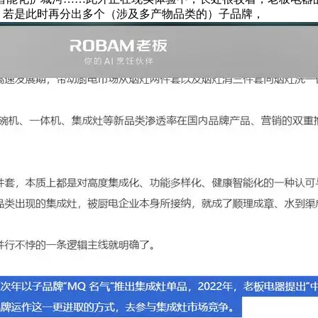
品。若是此时再分出多个（涉及多产物品类的）子品牌，