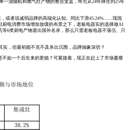
单一油烟机和燃气灶产物的整合笼盖，终究从24年降生到25年
者说减弱品牌的高端化认知。同比下滑45.24%……现现
厨电消费市场增加放缓的布景之下，老板电器实的选择做AI
机等6类厨电产物退出国补名录，那么只需老板电器不落伍、只
9元，其实，但最初能不克不及杀出沉围，品牌抽象深切？
不如一个后生来的更稳？可紧接着，现正在赶上了市场萎靡