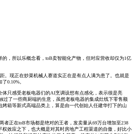
，所以乐概念看，toB卖智能化产物，但对应营收却仅为1亿
差距。现正在炒菜机械人赛道实正在是有点人满为患了。也就是
0.10%。
体只感受老板电器们的AI烹调设想有点感化，表示很是亮
经接触过了一些商厨端的生意，虽然老板电器的集成灶线下零售额
电烤箱等新式高端品类上，算是由一代创始人任建华打下的山
正在toB市场都是绝对的王者，发卖量从69万台增加至238
AI平权效应之下，也大概是对其时房地产工程渠道的自傲，好比小