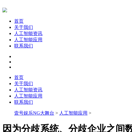
首页
关于我们
人工智能资讯
人工智能应用
联系我们
首页
关于我们
人工智能资讯
人工智能应用
联系我们
壹号娱乐NG大舞台
>
人工智能应用
>
因为分歧系统、分歧企业之间