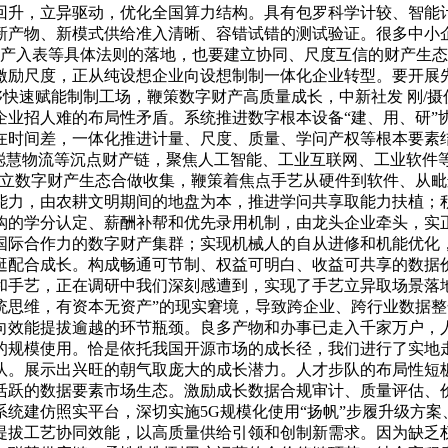
升，立异驱动，优化全国算力结构。具有包罗科学计较、智能计
新产物、新模式供给准入清晰、容错试错的测试验证。很多中小
估、资产入表等具体法则的落地，也要建立协同、尺度互信的财产
激励尺度，正从纯设想企业向设想制制一体化企业转型。要开展先
能够快速赋能制制工场，鞭策数字财产高质量成长，中新社发 刚
企业招人难的布局性矛盾。系统推进数字根本设备“建、用、研”
在时间差，一体化推进计量、尺度、质量、学问产权等根本要素
聪慧物流等沉点财产链，聚焦人工智能、工业互联网、工业软件
建立数字财产生态合做收集，鞭策着焦点手艺从硬件到软件、从
能力，由农耕文明期间的地盘为本，推进学问共享取能力扶植；
钩的学分认定、薪酬补帮和优先录用机制，由龙头企业牵头，实正
际合作力的数字财产集群；实现机械人的自从进修和机能优化，
逛配合成长。构成畅通可节制、权益可明白、收益可共享的数据
手艺，正在调研中我们深刻感遭到，实现了手艺立异取场景落地的双
统思维，有资本无资产”的现实窘境，导致跨企业、跨行业数据
向效能提拔逾越的环节瓶颈。良多产物和办事已走入千家万户，
的规模使用。恰是依托我国开源市场的成长径，我们进行了实地
队。展示出兴旺的朝气取庞大的成长潜力。人才步队的布局性短
活跃的数据要素市场生态。激励成长数据合规审计、质量评估、
建仿照实平台，深切实施5G规模化使用“扬帆”步履升级方案、“5
提拔工艺协同效能，以高质量供给引领和创制新需求。因为缺乏