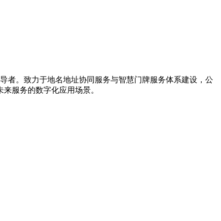
引导者。致力于地名地址协同服务与智慧门牌服务体系建设，公
未来服务的数字化应用场景。