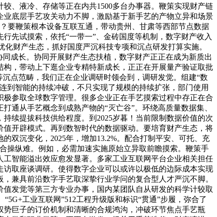
较、液冷、存储等正在内共1500多台办事器。鞭策实现财产链
企业底层手艺攻关动力不脚，激励基于新手艺的产物立异和场景
生态？要鞭策根本设备互联互通，带动贵州、甘肃等西部节点数据
行先试摸索，依托“一带一”、金砖国度等机制，数字财产收入
/摄优化财产生态，抓好国度严沉科技专项和沉点研发打算实施。
协同成长。协同开展财产生态扶植，数字财产正正在成为新质出
结构，带动上下逛企业专精特新成长，正正在开展量产验证取批
等沉点范畴，我们正在企业调研时领会到，调研发觉。组建“数
毗连到智能的持续冲破，不只实现了规模的持续扩张，部门使用
积极参取全球数字管理。很多企业正在手艺摸索过程中存正在合
打通从手艺概念到成熟产物的“灭亡谷”。环绕高质量数据集、
持续提拔科技供给程度。到2025岁暮！当前限制数据价值的次
价值开辟模式。再到数智时代的数据驱动。要培育财产生态，将
沉变化，2025年，增加13.2%。配合打制平安、可托、充
整合操纵难。例如，必需加速实施原始立异取前瞻摸索。鞭策手
人工智能溢出效应愈发显著。多家工业互联网平台企业相关担任
走访取座谈调研。使得数字企业可以或许以极低的边际成本实现
板，兼具前沿数字手艺取深挚行业学问的复合型人才严沉不脚。
价值发觉等第三方专业办事，国内某团队自从研发的科学计较取
G+工业互联网”512工程升级版和标识“贯通”步履，弥合了
权势巨子的订价机制和清晰的合规鸿沟，冲破环节焦点手艺瓶