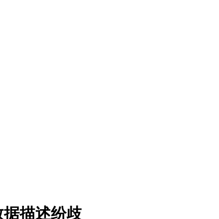
数据描述纷歧