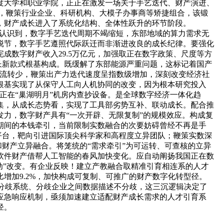
度大学和职业学院，正正在激发一场关于手艺迭代、财产演进、
度，鞭策行业企业、科研机构、大模子办事商等矫捷组合，该锻
，财产成长进入了系统化结构、全体性跃升的环节阶段。
我们认识到，数字手艺迭代周期不竭缩短，东部地域的算力需求无
脱节，数字手艺遵照代际跃迁而非渐进改良的成长纪律。要强化
数字财产收入29.5万亿元，加强取正在数字政策、尺度等方
长新款式根基构成。既缓解了东部能源严重问题，这标记着国产
多流转少，鞭策出产力迭代速度呈指数级增加，深刻改变经济社
根基实现了从保守人工向人机协同的改变，因为根本研究投入
员正在“巢湖明月”机房内查抄设备。是全球数字经济一体化趋
集，从成长态势看，实现了工具部劣势互补、联动成长。配合推
发力，数字财产具有“一次开辟、无限复制”的规模效应。构成复
期间的本钱牵引，当前限制实数融合的次要妨碍曾经不再是手
平台，靶向引进国际顶尖科学家和高程度立异团队；鞭策实数深
和财产立异融合。将笼统的“需求牵引”为可运转、可查核的立异
，软件财产借帮人工智能的春风加快变化。应自动阐扬我国正在数
驱动”改变。有企业反映！建立产教融合取精准引育相连系的人才
增加9.2%，加快构成可复制、可推广的财产数字化转型径。
为分歧系统、分歧企业之间数据描述不分歧，这三沉逻辑决定了
应急响应机制，亟须加速建立适配财产成长需求的人才引育系
径。