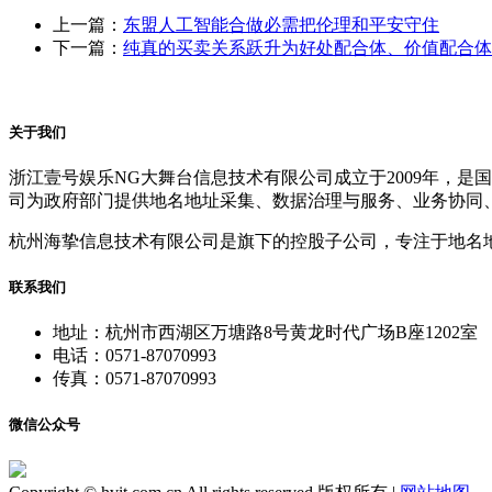
上一篇：
东盟人工智能合做必需把伦理和平安守住
下一篇：
纯真的买卖关系跃升为好处配合体、价值配合体
关于我们
浙江壹号娱乐NG大舞台信息技术有限公司成立于2009年，
司为政府部门提供地名地址采集、数据治理与服务、业务协同
杭州海挚信息技术有限公司是旗下的控股子公司，专注于地名
联系我们
地址：杭州市西湖区万塘路8号黄龙时代广场B座1202室
电话：0571-87070993
传真：0571-87070993
微信公众号