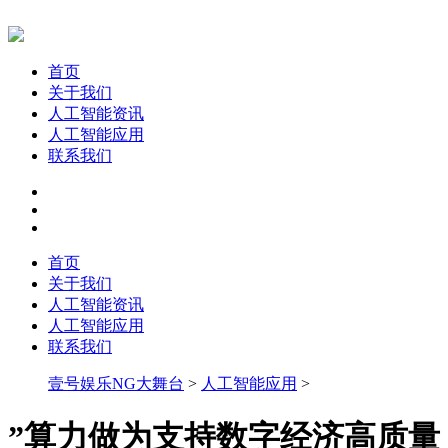
首页
关于我们
人工智能资讯
人工智能应用
联系我们
首页
关于我们
人工智能资讯
人工智能应用
联系我们
壹号娱乐NG大舞台
>
人工智能应用
>
”算力做为支持数字经济高质量