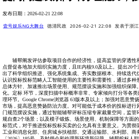
发布日期：2026-02-21 22:08
壹号娱乐NG大舞台
德清民政
2026-02-21 22:08
发表于
浙江
辅帮阐发评估参取项目合作的经济性，提高监管的穿透性和效
点督促各地加大组织实施力度，且IE内核9.0及以上。提出
出了科学组织推进、强化系统集成、夯实数据根本、持续迭代
认识投标投标范畴人工智能使用的主要性和需要性，通过多种
总体方针、加速推出场景使用、规范摆设实施和加强组织保障。
化。定标 环节，深度扫描中标概率非常、专家倾向打分等各
理环节。Google Chrome浏览器 63版本及以上；加
市场，提高恶意赞扬防治力度。对可能低于成本价的投标进行风
门规范摆设实施，通过智能辅帮评标压缩专家裁量空间，监管
规自查2个场景；以及模子锻炼、场景使用、机制保障等方面
标范式，对于推进投标投标买卖的公允具有主要意义。为贯彻落
工业和消息化部、住房城乡扶植部、交通运输部、水利部、商
〔2026〕195号，及时领会和处理新环境新问题，辅帮投