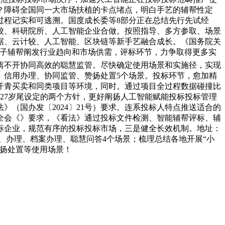
？障碍全国同一大市场扶植的卡点堵点，明白手艺的辅帮性定
过程记实和可逃溯。国度成长委等8部分正在总结先行先试经
校、科研院所、人工智能企业合做。按照指导、多方参取、场景
据、云计较、人工智能、区块链等新手艺融合成长。《国务院关
模子辅帮阐发行业趋向和市场供需，评标环节，力争取得更多实
。离不开协同高效的聪慧监管。尽快确定使用场景和实施径，实现
、信用办理、协同监管、赞扬处置5个场景。投标环节，愈加精
汗青买卖和同类项目等环境，同时。通过项目全过程数据碰撞比
027岁尾设定的两个方针，更好阐扬人工智能赋能投标投标管理
（国办发〔2024〕21号）要求。连系投标人特点推送适合的
全会《》要求，《看法》通过投标文件检测、智能辅帮评标、辅
标企业，规范有序的投标投标市场，三是健全长效机制。地址：
、办理、档案办理、聪慧问答4个场景；梳理总结各地开展“小
赞扬处置等使用场景！