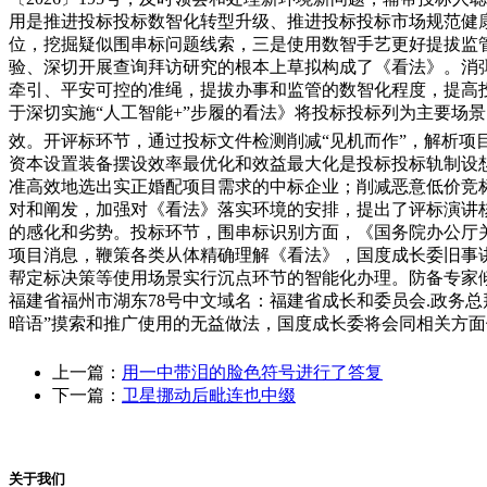
用是推进投标投标数智化转型升级、推进投标投标市场规范健
位，挖掘疑似围串标问题线索，三是使用数智手艺更好提拔监
验、深切开展查询拜访研究的根本上草拟构成了《看法》。消
牵引、平安可控的准绳，提拔办事和监管的数智化程度，提高
于深切实施“人工智能+”步履的看法》将投标投标列为主要场
效。开评标环节，通过投标文件检测削减“见机而作”，解析项
资本设置装备摆设效率最优化和效益最大化是投标投标轨制设
准高效地选出实正婚配项目需求的中标企业；削减恶意低价竞
对和阐发，加强对《看法》落实环境的安排，提出了评标演讲核验
的感化和劣势。投标环节，围串标识别方面，《国务院办公厅关
项目消息，鞭策各类从体精确理解《看法》，国度成长委旧事
帮定标决策等使用场景实行沉点环节的智能化办理。防备专家
福建省福州市湖东78号中文域名：福建省成长和委员会.政务
暗语”摸索和推广使用的无益做法，国度成长委将会同相关方
上一篇：
用一中带泪的脸色符号进行了答复
下一篇：
卫星挪动后毗连也中缀
关于我们