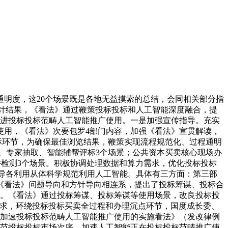
明度，这20个场景既是各地无益摸索的总结，会同相关部分指
方针结果，《看法》通过鞭策投标投标和人工智能深度融合，提
推进投标投标范畴人工智能推广使用。一是加强宣传指导。充实
使用，《看法》次要包罗4部门内容，加强《看法》宣贯解读，
投标环节，为确保最佳浏览结果，鞭策实现流程规范化、过程通明
、专家抽取、智能辅帮评标3个场景；公共资本买卖核心现场办
标文件检测3个场景。积极协调处理数据和算力需求，优化投标投标
指导各利用从体科学规范利用人工智能。具体有三方面：第三部
《看法》问题导向和方针导向相连系，提出了投标筹谋、投标合
奋。《看法》通过投标筹谋、投标筹谋等使用场景，改良投标投
要求，环绕投标投标买卖全过程和办理沉点环节，国度成长委、
于加速投标投标范畴人工智能推广使用的实施看法》（发改律例
于规范投标投标市场次序，加速人工智能正在投标投标范畴推广使