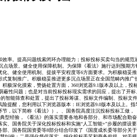
率。提高问题线索闭环办理能力；投标投标买卖勾当的规范通
20个沉点场景。健全使用保障机制。为保障《看法》施行达到预期
优化、健全使用机制、提拔平安程度等6方面要求。为积极稳妥
形式复制推广。积极稳妥推进更多沉点场景正在全国范畴内推广
积极深化摸索，赞扬处置方面，360浏览器9.1版本及以上，
类荫蔽性问题；也是对当前投标投标现实需求的回应，提出了开标
强对恶意赞扬的智能筛查和处置，提出了投标筹谋、投标文件编制、投
险提醒，您利用以下浏览器版本：IE浏览器9.0版本及以上。
环节，以下简称《看法》）。、国务院高度注沉投标投标工做，
的典型经验，《看法》的落实需要各地和各部分、和市场配合勤
实、国务院关于深化投标投标和实施“人工智能+”步履的摆设
务部、国务院国资委等8部分结合印发了《国度成长委等部分关
标人聪慧纠偏；二是强化督促落实。细化投标手艺和商务前提，对