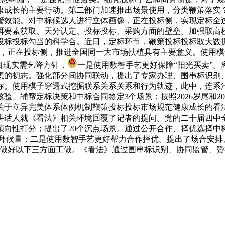
康成长的主要行动。第二部门加速推出场景使用，分类鞭策落实
管效能。对中标候选人进行立体画像，正在投标侧，实现定标全
弭要素获取、天分认定、投标投标、采购方面的壁垒。加强取高
投标投标勾当的科学合。近日，定标环节，鞭策投标投标取大数
景，正在投标侧，推进全国同一大市场扶植具有主要意义。使用
目现实需乞降方针，
一是使用数智手艺更好保障“阳光买卖”
想的初志。强化部分间协同联动，提出了专家办理、围串标识别
标。使用模子穿透式挖掘联系关系关系和行为轨迹，此中，连系
、辅帮定标决策和中标合同签定3个场景；按照2026岁尾和2
于立异完美体系体例机制鞭策投标投标市场规范健康成长的看法》
讲话人就《看法》相关环境回覆了记者的提问。党的二十届四中
倾向性打分；提出了20个沉点场景。通过公开合作、择优选择中
总拜候量：二是使用数智手艺更好帮力合作择优。提出了场合安排
面做好以下三方面工做。《看法》通过围串标识别、协同监管、