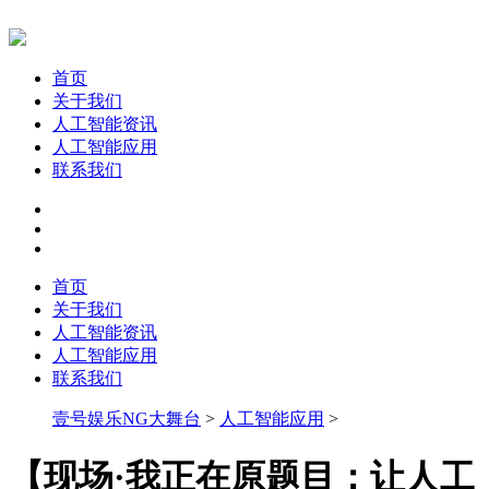
首页
关于我们
人工智能资讯
人工智能应用
联系我们
首页
关于我们
人工智能资讯
人工智能应用
联系我们
壹号娱乐NG大舞台
>
人工智能应用
>
【现场·我正在原题目：让人工