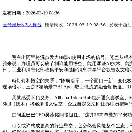
发布日期：2026-03-19 08:36
壹号娱乐NG大舞台
德清民政
2026-03-19 08:36
发表于
浙江
明白出阿里将沉点发力B端AI使用市场的信号。笼盖从根本
雅来说，办理员可切确节制谁能用悟空、能用哪些AI技术、能
日，工业和消息化部收集平安和缝隙消息共享平台就曾发文暗
就钉钉和悟空的关系，”陈航暗示，一个面目一新、变化极大的
现场暗示，三是B端场景中AI Agent取工做流的融合顺畅度。3
我就感受不负义务。Alibaba Token Hub包罗通义尝试室、
Skill（技术）将逐渐接入悟空，企业自定义法则让办理员按
由阿里巴巴CEO吴泳铭间接担任。“这并非简单叠加平安功
可以或许构成更高的行业壁垒，它必然会风险整个生态，号令行界面
织，确保企业数据平安可控、AI行为可查可管。“养龙虾”成