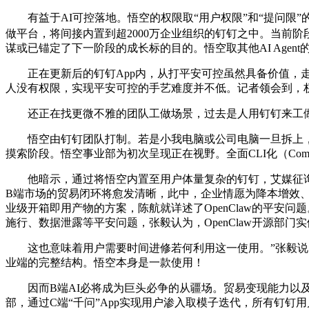
有益于AI可控落地。悟空的权限取“用户权限”和“提问限”的交
做平台，将间接内置到超2000万企业组织的钉钉之中。当前阶段，但正
谋或已锚定了下一阶段的成长标的目的。悟空取其他AI Agen
正在更新后的钉钉App内，从打平安可控虽然具备价值，走的是先
人没有权限，实现平安可控的手艺难度并不低。记者领会到，
还正在找更微不雅的团队工做场景，过去是人用钉钉来工做，
悟空由钉钉团队打制。若是小我电脑或公司电脑一旦拆上，悟
摸索阶段。悟空事业部为初次呈现正在视野。全面CLI化（Command-l
他暗示，通过将悟空内置至用户体量复杂的钉钉，艾媒征询CE
B端市场的贸易闭环将愈发清晰，此中，企业情愿为降本增效、平
业级开箱即用产物的方案，陈航就详述了OpenClaw的平安问
施行、数据泄露等平安问题，张毅认为，OpenClaw开源部
这也意味着用户需要时间进修若何利用这一使用。”张毅说。
业端的完整结构。悟空本身是一款使用！
因而B端AI必将成为巨头必争的从疆场。贸易变现能力以及
部，通过C端“千问”App实现用户渗入取模子迭代，所有钉钉