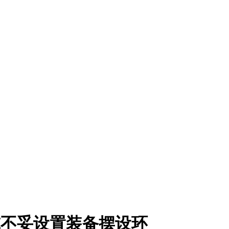
或不妥设置装备摆设环