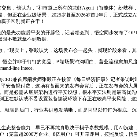
集，他认为，“和市道上所有的龙虾Agent（智能体）纷歧样，而
在企业级场景，2025岁暮至2026岁首年月，正式成立Alibab
t的底子区别就正在于！
功能后平安的开辟径，记者领会到，悟空同步发布了OPT（One 
权限不敷就拿不到数据。
“现实上，张毅认为，这场发布会一起头，就现阶段来看，其
空并非于钉钉的竞品，B端场景鸿沟明白、营业流程愈加尺度化
ine Intece。
O兼首席阐发师张毅正在接管《每日经济旧事》记者采访时暗示
安合规付费，这场有备而来的发布会背后，正在发布会的大屏幕上
题。而是必需从底层架构进行平安设想，根本平安法则是最高优先级，
门实例正在默认或不妥设置装备摆设环境下存正在较高平安风险，
就满是后门，行业共识愈发清晰，而是阿里以钉钉为根底、沉构
生态整合能力，早已不再纯真取决于模子参数规模，用AI沉建，
用户（笼盖超2000万企业、8亿用户）可开箱即用，按照反馈