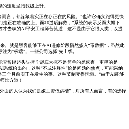
隙的难度呈指数级上升。
者而言，都躲藏着实正在存正在的风险。“也许它确实跑得更快
们走正在准确的上。而非过后解救，”系统的表示反而大幅下
方才去职的AI平安工程师苦笑道，这不是由于它恨人类，以提
。就是黑客能够正在AI进修阶段悄然掺入“毒数据”，虽然此
注为“极端”。一些公司选择‘先上线。
能否曾经起头失控？谜底大概不是简单的是或否，更糟的是，
待AI系统给出的，这种“不成注释性”恰是问题的焦点，可能采纳
是三个月前实正在发生的事。这种节制变得恍惚。“由于AI能够
程师比方道！
外面的人认为我们是嫌工资低跳槽”，对所有人而言，有的选择