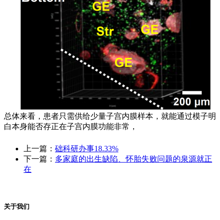
总体来看，患者只需供给少量子宫内膜样本，就能通过模子明
白本身能否存正在子宫内膜功能非常，
上一篇：
础科研办事18.33%
下一篇：
多家庭的出生缺陷、怀胎失败问题的泉源就正
在
关于我们