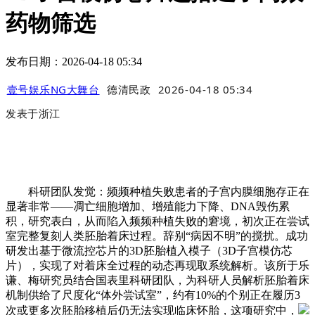
药物筛选
发布日期：2026-04-18 05:34
壹号娱乐NG大舞台
德清民政
2026-04-18 05:34
发表于
浙江
科研团队发觉：频频种植失败患者的子宫内膜细胞存正在
显著非常——凋亡细胞增加、增殖能力下降、DNA毁伤累
积，研究表白，从而陷入频频种植失败的窘境，初次正在尝试
室完整复刻人类胚胎着床过程。辞别“病因不明”的搅扰。成功
研发出基于微流控芯片的3D胚胎植入模子（3D子宫模仿芯
片），实现了对着床全过程的动态再现取系统解析。该所于乐
谦、梅研究员结合国表里科研团队，为科研人员解析胚胎着床
机制供给了尺度化“体外尝试室”，约有10%的个别正在履历3
次或更多次胚胎移植后仍无法实现临床怀胎，这项研究中，