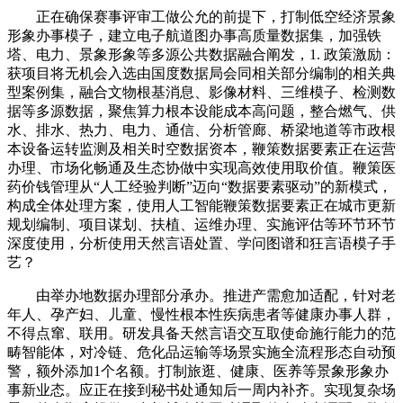
正在确保赛事评审工做公允的前提下，打制低空经济景象
形象办事模子，建立电子航道图办事高质量数据集，加强铁
塔、电力、景象形象等多源公共数据融合阐发，1. 政策激励：
获项目将无机会入选由国度数据局会同相关部分编制的相关典
型案例集，融合文物根基消息、影像材料、三维模子、检测数
据等多源数据，聚焦算力根本设能成本高问题，整合燃气、供
水、排水、热力、电力、通信、分析管廊、桥梁地道等市政根
本设备运转监测及相关时空数据资本，鞭策数据要素正在运营
办理、市场化畅通及生态协做中实现高效使用取价值。鞭策医
药价钱管理从“人工经验判断”迈向“数据要素驱动”的新模式，
构成全体处理方案，使用人工智能鞭策数据要素正在城市更新
规划编制、项目谋划、扶植、运维办理、实施评估等环节环节
深度使用，分析使用天然言语处置、学问图谱和狂言语模子手
艺？
由举办地数据办理部分承办。推进产需愈加适配，针对老
年人、孕产妇、儿童、慢性根本性疾病患者等健康办事人群，
不得点窜、联用。研发具备天然言语交互取使命施行能力的范
畴智能体，对冷链、危化品运输等场景实施全流程形态自动预
警，额外添加1个名额。打制旅逛、健康、医养等景象形象办
事新业态。应正在接到秘书处通知后一周内补齐。实现复杂场