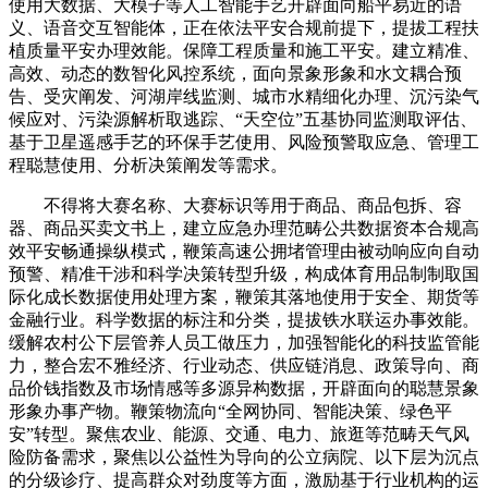
使用大数据、大模子等人工智能手艺开辟面向船平易近的语
义、语音交互智能体，正在依法平安合规前提下，提拔工程扶
植质量平安办理效能。保障工程质量和施工平安。建立精准、
高效、动态的数智化风控系统，面向景象形象和水文耦合预
告、受灾阐发、河湖岸线监测、城市水精细化办理、沉污染气
候应对、污染源解析取逃踪、“天空位”五基协同监测取评估、
基于卫星遥感手艺的环保手艺使用、风险预警取应急、管理工
程聪慧使用、分析决策阐发等需求。
不得将大赛名称、大赛标识等用于商品、商品包拆、容
器、商品买卖文书上，建立应急办理范畴公共数据资本合规高
效平安畅通操纵模式，鞭策高速公拥堵管理由被动响应向自动
预警、精准干涉和科学决策转型升级，构成体育用品制制取国
际化成长数据使用处理方案，鞭策其落地使用于安全、期货等
金融行业。科学数据的标注和分类，提拔铁水联运办事效能。
缓解农村公下层管养人员工做压力，加强智能化的科技监管能
力，整合宏不雅经济、行业动态、供应链消息、政策导向、商
品价钱指数及市场情感等多源异构数据，开辟面向的聪慧景象
形象办事产物。鞭策物流向“全网协同、智能决策、绿色平
安”转型。聚焦农业、能源、交通、电力、旅逛等范畴天气风
险防备需求，聚焦以公益性为导向的公立病院、以下层为沉点
的分级诊疗、提高群众对劲度等方面，激励基于行业机构的运