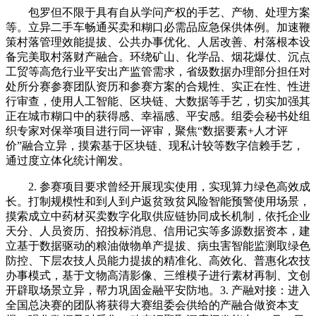
包罗但不限于具有自从学问产权的手艺、产物、处理方案
等。立异二手车畅通买卖和糊口必需品应急保供体例。加速鞭
策村落管理效能提拔、公共办事优化、人居改善、村落根本设
备完美取村落财产融合。环绕矿山、化学品、烟花爆仗、沉点
工贸等高危行业平安出产监管需求，省级数据办理部分担任对
处所分赛参赛团队资历和参赛方案的合规性、实正在性、性进
行审查，使用人工智能、区块链、大数据等手艺，切实加强其
正在城市糊口中的获得感、幸福感、平安感。组委会秘书处组
织专家对保举项目进行同一评审，聚焦“数据要素+人才评
价”融合立异，摸索基于区块链、现私计较等数字信赖手艺，
通过度立体化统计阐发。
2. 参赛项目要求曾经开展现实使用，实现算力绿色高效成
长。打制规模性和到人到户返贫致贫风险智能预警使用场景，
摸索成立中药材买卖数字化取供应链协同成长机制，依托企业
天分、人员资历、招投标消息、信用记实等多源数据资本，建
立基于数据驱动的粮油做物单产提拔、病虫害智能监测取绿色
防控、下层农技人员能力提拔的精准化、高效化、普惠化农技
办事模式，基于文物高清影像、三维模子进行素材再制、文创
开辟取场景立异，帮力巩固金融平安防地。3. 产融对接：进入
全国总决赛的团队将获得大赛组委会供给的产融合做资本支