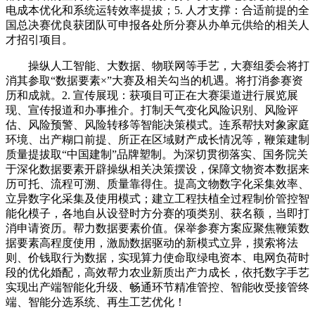
电成本优化和系统运转效率提拔；5. 人才支撑：合适前提的全
国总决赛优良获团队可申报各处所分赛从办单元供给的相关人
才招引项目。
操纵人工智能、大数据、物联网等手艺，大赛组委会将打
消其参取“数据要素×”大赛及相关勾当的机遇。将打消参赛资
历和成就。2. 宣传展现：获项目可正在大赛渠道进行展览展
现、宣传报道和办事推介。打制天气变化风险识别、风险评
估、风险预警、风险转移等智能决策模式。连系帮扶对象家庭
环境、出产糊口前提、所正在区域财产成长情况等，鞭策建制
质量提拔取“中国建制”品牌塑制。为深切贯彻落实、国务院关
于深化数据要素开辟操纵相关决策摆设，保障文物资本数据来
历可托、流程可溯、质量靠得住。提高文物数字化采集效率、
立异数字化采集及使用模式；建立工程扶植全过程制价管控智
能化模子，各地自从设登时方分赛的项类别、获名额，当即打
消申请资历。帮力数据要素价值。保举参赛方案应聚焦鞭策数
据要素高程度使用，激励数据驱动的新模式立异，摸索将法
则、价钱取行为数据，实现算力使命取绿电资本、电网负荷时
段的优化婚配，高效帮力农业新质出产力成长，依托数字手艺
实现出产端智能化升级、畅通环节精准管控、智能收受接管终
端、智能分选系统、再生工艺优化！