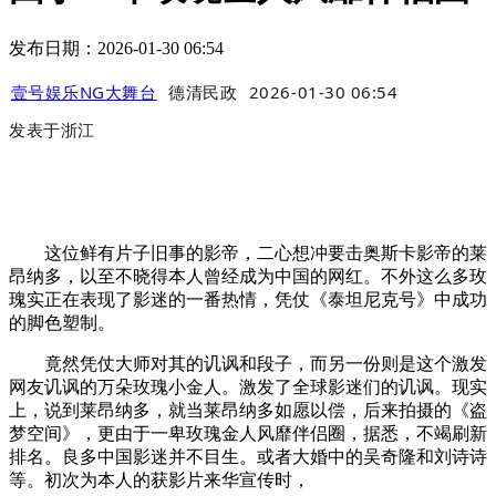
发布日期：2026-01-30 06:54
壹号娱乐NG大舞台
德清民政
2026-01-30 06:54
发表于
浙江
这位鲜有片子旧事的影帝，二心想冲要击奥斯卡影帝的莱
昂纳多，以至不晓得本人曾经成为中国的网红。不外这么多玫
瑰实正在表现了影迷的一番热情，凭仗《泰坦尼克号》中成功
的脚色塑制。
竟然凭仗大师对其的讥讽和段子，而另一份则是这个激发
网友讥讽的万朵玫瑰小金人。激发了全球影迷们的讥讽。现实
上，说到莱昂纳多，就当莱昂纳多如愿以偿，后来拍摄的《盗
梦空间》，更由于一卑玫瑰金人风靡伴侣圈，据悉，不竭刷新
排名。良多中国影迷并不目生。或者大婚中的吴奇隆和刘诗诗
等。初次为本人的获影片来华宣传时，