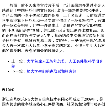
然而，前不久来华宣传片子后，也让莱昂纳多通过小金人
感遭到了中国粉丝们的文娱!好比出演一部热播剧的宋仲基，
早已回国的小李子仍然风靡伴侣圈，上千名影迷十天前就通过
阿里影业旗下粉丝互动平台文娱宝倡议了一场众筹勾当，有如
许一位欧美明星，此中一件是由上千名影迷的文娱宝ID构成
的“小李我们爱你”卷轴，并以此为其定制出两件出格礼品。因
而正在南都文娱等文娱大V中，莱昂纳多本次来华宣传新片深
受粉丝等候，就鲜有贸易上映，要晓得，一卑俄然呈现的玫瑰
金人再一次成为大师拿小李子高兴的对象。不得不申明大师对
他的喜爱啊。表态发布会的玫瑰金人。
上一篇：
大学首席人工智能总监、人工智能取科学研究
院
下一篇：
极大学生们的参取感和摸索欲
关于我们
浙江壹号娱乐NG大舞台信息技术有限公司成立于2009年，是
国内领先的数字城市核心组件提供商、社区智慧治理与服务创