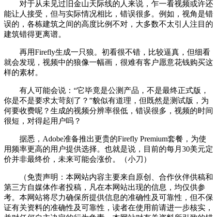
对于从未见过旧金山天际线的人来说，乍一看视频或许还
能让人接受，但与实际情况相比，错误很多。例如，视角是错
误的，各栋建筑之间的高度比例不对，大多数不太引人注目的
建筑错得更离谱。
再用Firefly生成一只狼。初看很不错，比较逼真，但细看
就会发现，视频中的狼像一幅画，很难有客户愿意花钱购买这
样的素材。
有人可能会说：“它毕竟是公测产品，不是最终正式版，
你是不是要求太苛刻了？”貌似有道理，但既然是测试版，为
何要收费呢？生成的视频分辨率很低，错误很多，视频的时间
很短，对得起用户吗？
据悉，Adobe准备推出更贵的Firefly Premium套餐，为使
用频率更高的用户提供选择。也就是说，目前的每月30美元定
价并非最终价，未来可能会涨价。（小刀）
（免责声明：本网站内容主要来自原创、合作伙伴供稿和
第三方自媒体作者投稿，凡在本网站出现的信息，均仅供参
考。本网站将尽力确保所提供信息的准确性及可靠性，但不保
证有关资料的准确性及可靠性，读者在使用前请进一步核实，