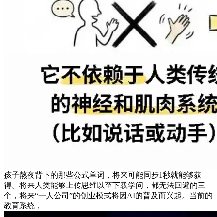
孩子熬夜背下的那些公式单词，将来可能同步1秒就能够获
得。将来人类能够上传思维以至下载学问，都无法回避的三
个，将来“一人公司”的创业模式将因AI的普及而兴起。当前的
教育系统，