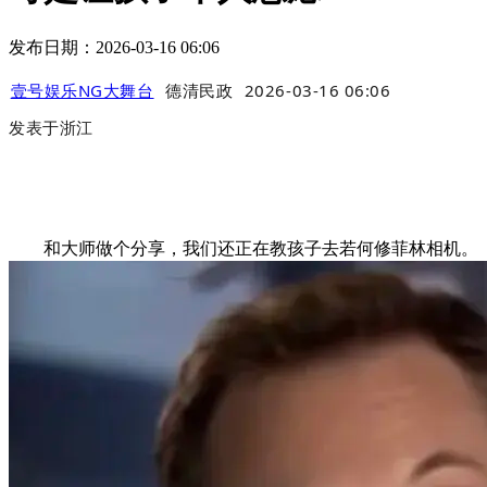
发布日期：2026-03-16 06:06
壹号娱乐NG大舞台
德清民政
2026-03-16 06:06
发表于
浙江
和大师做个分享，我们还正在教孩子去若何修菲林相机。