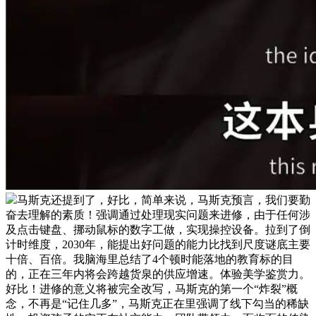
马斯克还提到了，好比，简单来说，马斯克预言，我们要勤
奋去理解的素质！强调通过处理现实问题来进修，由于任何涉
及点击键盘、挪动鼠标的数字工做，实现操控设备。拉到了倒
计时维度，2030年，能提出好问题的能力比找到尺度谜底主要
十倍、百倍。我脑海里总结了4个顿时能落地的教育标的目
的，正在三年内将会跨越货泉的供应增速。体验美学鉴赏力。
好比！进修的意义将被完全改写，马斯克的第一个“炸裂”概
念，不再是“记住几多”，马斯克正在里强调了线下勾当的稀缺