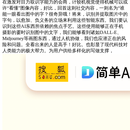
在激发对目力取识字能力的会商，计较机视觉使得机械可以或
许“看懂”图像内容，好比，回首这则社交内容，一则名为“谁
能一眼看出图中的字？很奇异哦！将来，识别并提取图片中的
字句，以愈加、负义务的立场来利用这些智能东西。我们要认
识到这些AI东西所依赖的焦点手艺。这些使用能够正在手机
摄影的霎时识别图中的文字，我们能够看到诸如DALL-E、
Midjourney等画图东西，通过人机协做，我们也应潜正在的风
险和问题。全看出来的人是高手！好比。也彰显了现代科技对
人类能力的极大帮力。为用户供给多样化的写做支撑，