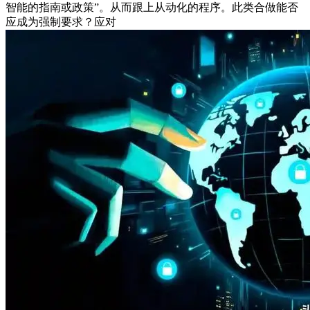
智能的指南或政策”。从而跟上从动化的程序。此类合做能否
应成为强制要求？应对