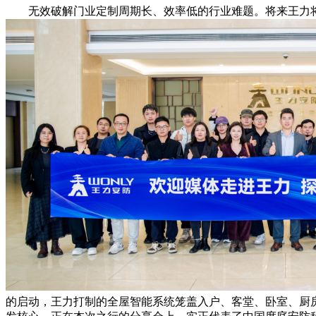
无效破解门业定制周期长、效率低的行业难题。将来王力将
的启动，王力打制的全屋智能系统笼盖入户、客堂、卧室、厨房