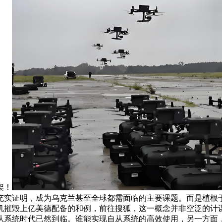
架！
充实证明，成为乌克兰甚至全球都需面临的主要课题。而是植根
机摧毁上亿美德配备的和例，前往搜狐，这一概念并非空泛的计谋
从系统时代已然到临。谁能实现自从系统的高效使用，另一方面，