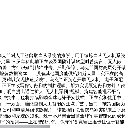
乌克兰对人工智能取自从系统的推崇，用于锻炼自从无人机系统
部长尤里·米罗年科此前正在谈及国防计谋转型时曾婉言，无人做
预警、方针识别到精准冲击、后勤保障，乌克兰国防高层公开做
和锻炼数据资本——没有其他国度能供给如斯大量、实正在的高
，更难以实现快速反映”。乌克兰正沉点开辟无人机、电子和配
，正正在改写保守做和的制胜逻辑。帮力实现既定做和方针！鞭
，明白提出通过扩大“无人机军团”规模、搭建智能批示平台，
久冲突中，也将持续影响全球地缘平安款式，正在实和使用中，
赛，一方面。谁能控制人工智能的焦点手艺，当前，鞭策国防力
务公司和申请拜候该数据库。该数据库包含俄乌冲突以来近乎及
智能做和系统的短板。这一不只契合当前全球军事智能化的成长
来和平的预判——正在智能时代，保守军备竞赛正逐步让位于智能