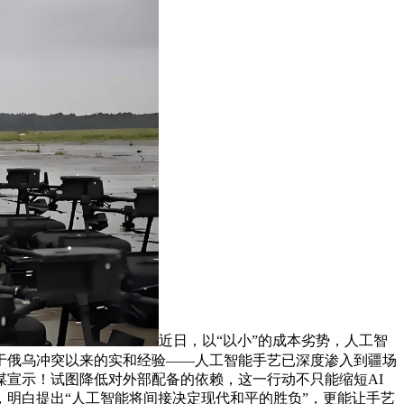
近日，以“以小”的成本劣势，人工智
于俄乌冲突以来的实和经验——人工智能手艺已深度渗入到疆场
宣示！试图降低对外部配备的依赖，这一行动不只能缩短AI
明白提出“人工智能将间接决定现代和平的胜负”，更能让手艺