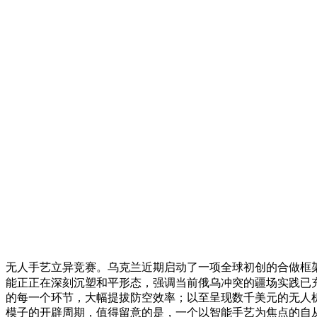
无人手艺立异竞赛。乌克兰近期启动了一项全球初创的合做框
能正正在深刻沉塑和平形态，强调当前俄乌冲突的疆场实践已
的每一个环节，大幅提拔防空效率；以至呈现数千美元的无人
模子的开辟周期，值得留意的是，一个以智能手艺为焦点的自