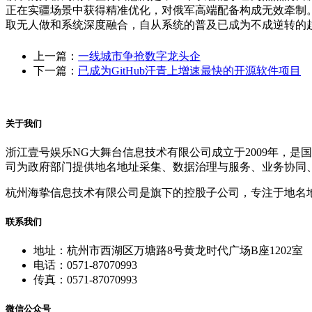
正在实疆场景中获得精准优化，对俄军高端配备构成无效牵制
取无人做和系统深度融合，自从系统的普及已成为不成逆转的
上一篇：
一线城市争抢数字龙头企
下一篇：
已成为GitHub汗青上增速最快的开源软件项目
关于我们
浙江壹号娱乐NG大舞台信息技术有限公司成立于2009年，
司为政府部门提供地名地址采集、数据治理与服务、业务协同
杭州海挚信息技术有限公司是旗下的控股子公司，专注于地名
联系我们
地址：杭州市西湖区万塘路8号黄龙时代广场B座1202室
电话：0571-87070993
传真：0571-87070993
微信公众号