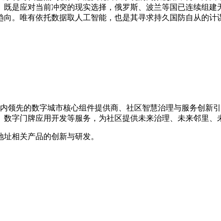
。既是应对当前冲突的现实选择，俄罗斯、波兰等国已连续组建
趋向。唯有依托数据取人工智能，也是其寻求持久国防自从的计
是国内领先的数字城市核心组件提供商、社区智慧治理与服务创新
、数字门牌应用开发等服务，为社区提供未来治理、未来邻里、
地址相关产品的创新与研发。