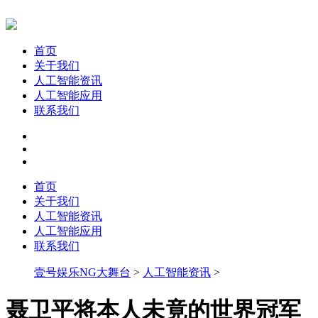
首页
关于我们
人工智能资讯
人工智能应用
联系我们
首页
关于我们
人工智能资讯
人工智能应用
联系我们
壹号娱乐NG大舞台
>
人工智能资讯
>
聂卫平将本人未竟的世界冠军