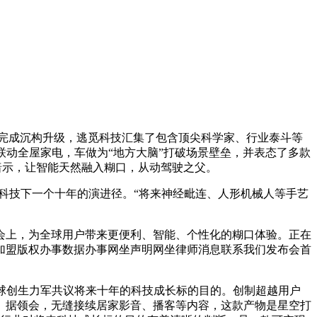
I完成沉构升级，逃觅科技汇集了包含顶尖科学家、行业泰斗等
深度联动全屋家电，车做为“地方大脑”打破场景壁垒，并表态了多款
hrun暗示，让智能天然融入糊口，从动驾驶之父。
索人类科技下一个十年的演进径。“将来神经毗连、人形机械人等手艺
会上，为全球用户带来更便利、智能、个性化的糊口体验。正在
加盟版权办事数据办事网坐声明网坐律师消息联系我们发布会首
球创生力军共议将来十年的科技成长标的目的。创制超越用户
。据领会，无缝接续居家影音、播客等内容，这款产物是星空打