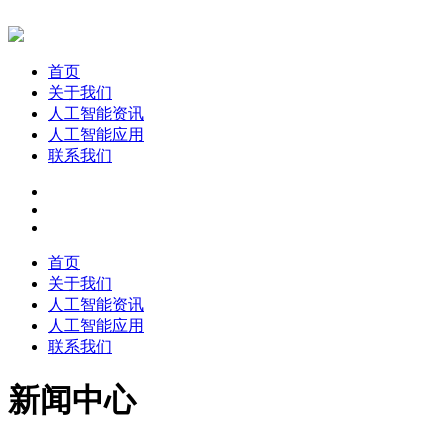
首页
关于我们
人工智能资讯
人工智能应用
联系我们
首页
关于我们
人工智能资讯
人工智能应用
联系我们
新闻中心