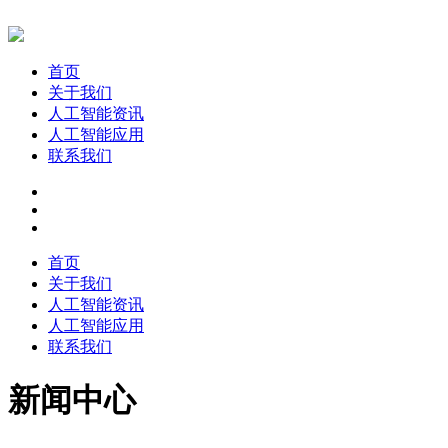
首页
关于我们
人工智能资讯
人工智能应用
联系我们
首页
关于我们
人工智能资讯
人工智能应用
联系我们
新闻中心