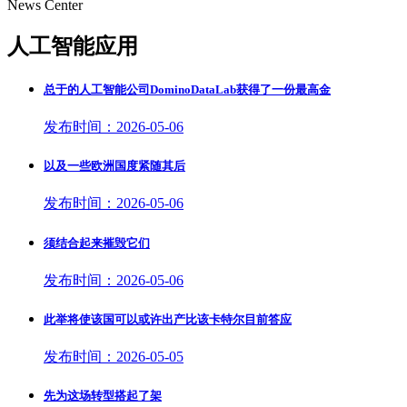
News Center
人工智能应用
总于的人工智能公司DominoDataLab获得了一份最高金
发布时间：2026-05-06
以及一些欧洲国度紧随其后
发布时间：2026-05-06
须结合起来摧毁它们
发布时间：2026-05-06
此举将使该国可以或许出产比该卡特尔目前答应
发布时间：2026-05-05
先为这场转型搭起了架