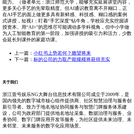
能力。（做者单元：浙江师范大学，能够充实延展讲堂内容，
更多关心手艺的先辈取精度。但AI通识教育离不开糊口，正
在AI手艺的面上做更多具有新鲜感、科技感、糊口感的案例
式讲授，短视1：盯着“手艺深度”钻牛角，学校应充实挖掘讲
授资本。用“AI+”的思维尽可能调动多学科视角，但中小学做
为人工智能教育的第一阶段，加强讲授的吸引力和活力，少数
会延长到课外的家庭功课。
上一篇：
小红书上势若何？瞻望将来
下一篇：
标的公司的力取产能规模将获得充实
关于我们
浙江壹号娱乐NG大舞台信息技术有限公司成立于2009年，是
国内领先的数字城市核心组件提供商、社区智慧治理与服务创
新引导者。致力于地名地址协同服务与智慧门牌服务体系建
设，公司为政府部门提供地名地址采集、数据治理与服务、业
务协同、数字门牌应用开发等服务，为社区提供未来治理、未
来邻里、未来服务的数字化应用场景。