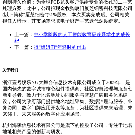
创制持久价值；为全球PCB龙头客户供给专业的微孔加工手艺
处理方案，此中，公司拟现金收购厦门厦芝细密科技无限公司
(以下简称“厦芝细密”)51%股权，本次买卖完成后。公司相关
担任人暗示，其市场需求取电子财产手艺迭代深度绑定。
上一篇：
中小学阶段的人工智能教育应连系学生的成长
纪
下一篇：
得“姐姐们”年轻时的付出
关于我们
浙江壹号娱乐NG大舞台信息技术有限公司成立于2009年，是
国内领先的数字城市核心组件提供商、社区智慧治理与服务创
新引导者。致力于地名地址协同服务与智慧门牌服务体系建
设，公司为政府部门提供地名地址采集、数据治理与服务、业
务协同、数字门牌应用开发等服务，为社区提供未来治理、未
来邻里、未来服务的数字化应用场景。
杭州海挚信息技术有限公司是旗下的控股子公司，专注于地名
地址相关产品的创新与研发。