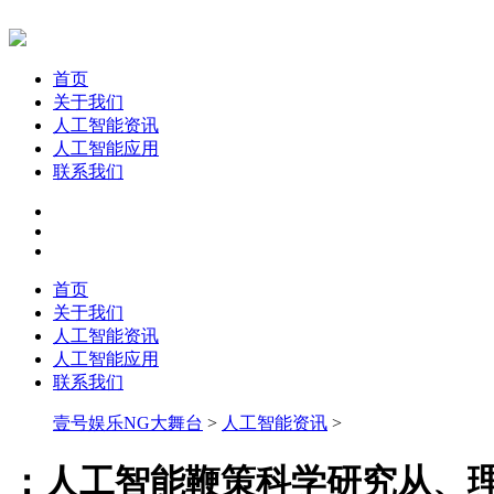
首页
关于我们
人工智能资讯
人工智能应用
联系我们
首页
关于我们
人工智能资讯
人工智能应用
联系我们
壹号娱乐NG大舞台
>
人工智能资讯
>
：人工智能鞭策科学研究从、