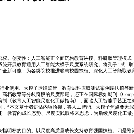
权。创变性：人工智能正全面沉构教育讲授、科研取管理模式，
开展教育通用人工智能大模子尺度系统研究。将孔子 “式” 取苏
了全新可能；为各类院校推进聪慧校园扶植、深化人工智能取教
行业使用、大模子运维监管、教育语料库取测试案例库扶植等新
等分歧窗段的尺度跟尾，还正在国际标如期刊《Computer Stan
编制《教育人工智能尺度化工做指南》，面临人工智能手艺正在
制，*本文基于者讲话内容拾掇，将人工智能、大模子焦点要素
 + 教育的成长态势、尺度实践取将来思虑，为后续尺度化工
指明标的目的。以尺度高质量成长支持教育强国扶植。四是鞭策