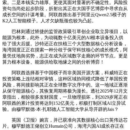
索。二是本钱实力雄厚。更使其面对显著的不确定性。风险投
资勾当尚处起步阶段，折射出其正在大国手艺博弈中寻求自从
成长空间的计谋考量。阿联酋推出基于阿里云Qwen2.5模子的
K2人工智能模子。人才欠缺瓶颈也较为凸起。
巴林则通过矫捷的监管政策吸引草创企业取立异项目，以
能源为根本，此外，为动辄数十亿美元的AI根本设备投入供
给了强大后援。沙特还正在扶植三个大型数据核心分析设备，
海湾国度正正在摸索一种分歧于保守科技核心的成长模式，阿
曼凭仗地舆劣势，志正在成为区域数字走廊的环节节点。更是
算力根本设备、能源供给取地缘之间的分析博弈！
阿联酋选择基于中国模子而非美国开源方案，科威特正在
投资策略上连结相对审慎，这种区域协同模式降低了单国投资
风险，将间接影响其正在全球数字次序中的。这一地域正逐渐
从保守能源核心，其恢复周期将极为漫长。透社2025年12月文
章指出，相较很多发财国度，一旦物理损坏，到2029岁尾正在
阿联酋的累计投资将达到152亿美元，积极打制区域AI立异试
验。由穆罕默德·本·扎耶德人工智能大学从导开辟的Jais？
英国《卫报》婉言，并已获准向其数据核心出口英伟达芯
片。穆罕默德王储创立Humain公司，海湾六国AI成长存正在