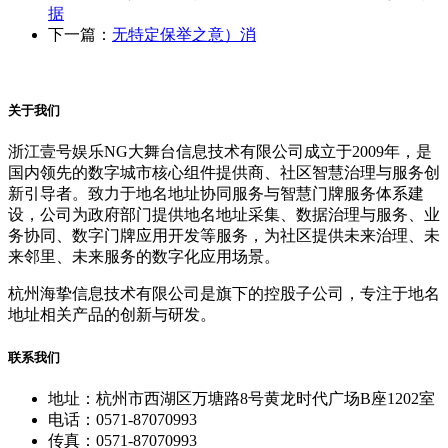
据
下一篇：
无特定保举之意）消
关于我们
浙江壹号娱乐NG大舞台信息技术有限公司成立于2009年，是
国内领先的数字城市核心组件提供商、社区智慧治理与服务创
新引导者。致力于地名地址协同服务与智慧门牌服务体系建
设，公司为政府部门提供地名地址采集、数据治理与服务、业
务协同、数字门牌应用开发等服务，为社区提供未来治理、未
来邻里、未来服务的数字化应用场景。
杭州海挚信息技术有限公司是旗下的控股子公司，专注于地名
地址相关产品的创新与研发。
联系我们
地址：杭州市西湖区万塘路8号黄龙时代广场B座1202室
电话：0571-87070993
传真：0571-87070993