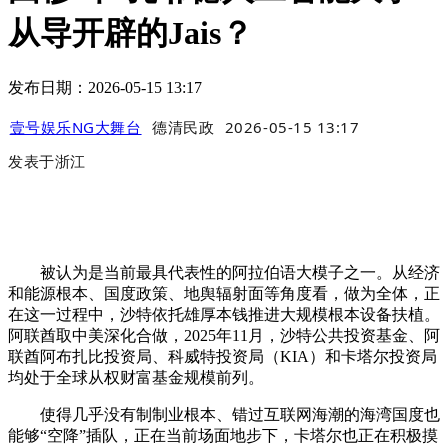
从导开辟的Jais？
发布日期：2026-05-15 13:17
壹号娱乐NG大舞台
德清民政
2026-05-15 13:17
发表于
浙江
被认为是当前最具代表性的阿拉伯语大模子之一。从经济
和能源根本、国度政策、地舆辐射面等角度看，做为全体，正
在这一过程中，沙特依托雄厚本钱推进大规模根本设备扶植。
阿联酋取中美深化合做，2025年11月，沙特公共投资基金、阿
联酋阿布扎比投资局、科威特投资局（KIA）和卡塔尔投资局
均处于全球从权财富基金规模前列。
使得几乎没有制制业根本、错过互联网海潮的海湾国度也
能够“空降”插队，正在当前场面地步下，卡塔尔也正在积极摸