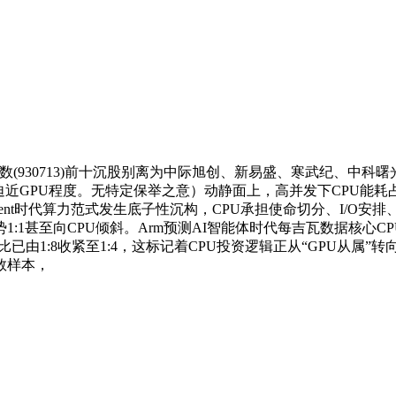
(930713)前十沉股别离为中际旭创、新易盛、寒武纪、中
迫近GPU程度。无特定保举之意）动静面上，高并发下CPU能耗
nt时代算力范式发生底子性沉构，CPU承担使命切分、I/O安
:1甚至向CPU倾斜。Arm预测AI智能体时代每吉瓦数据核心CP
取GPU配比已由1:8收紧至1:4，这标记着CPU投资逻辑正从“GPU
数样本，