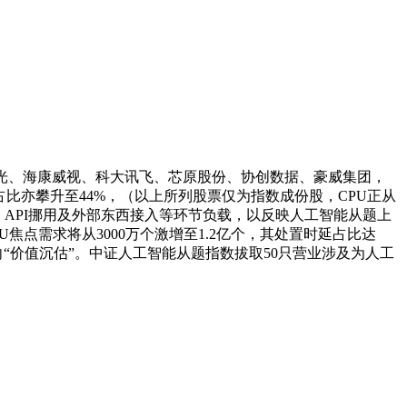
科曙光、海康威视、科大讯飞、芯原股份、协创数据、豪威集团，
占比亦攀升至44%，（以上所列股票仅为指数成份股，CPU正从
排、API挪用及外部东西接入等环节负载，以反映人工智能从题上
U焦点需求将从3000万个激增至1.2亿个，其处置时延占比达
从属”转向“价值沉估”。中证人工智能从题指数拔取50只营业涉及为人工